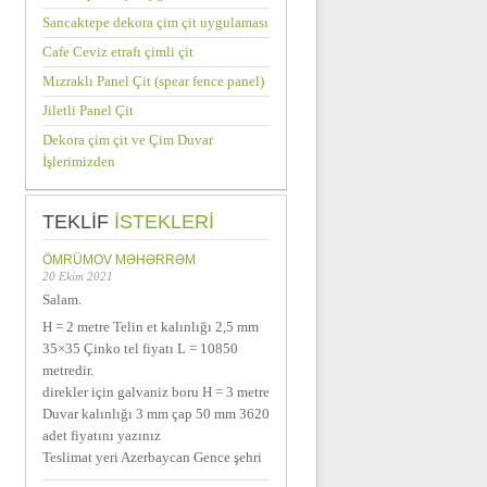
Sancaktepe dekora çim çit uygulaması
Cafe Ceviz etrafı çimli çit
Mızraklı Panel Çit (spear fence panel)
Jiletli Panel Çit
Dekora çim çit ve Çim Duvar
İşlerimizden
TEKLIF
ISTEKLERI
ÖMRÜMOV MƏHƏRRƏM
20 Ekim 2021
Salam.
H = 2 metre Telin et kalınlığı 2,5 mm
35×35 Çinko tel fiyatı L = 10850
metredir.
direkler için galvaniz boru H = 3 metre
Duvar kalınlığı 3 mm çap 50 mm 3620
adet fiyatını yazınız
Teslimat yeri Azerbaycan Gence şehri