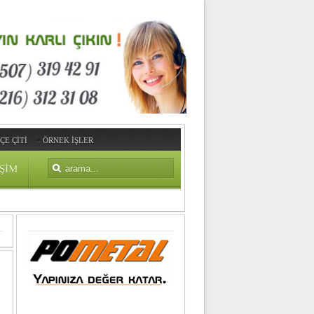
ÇE ÇİTİ
ÖRNEK İŞLER
IŞIM