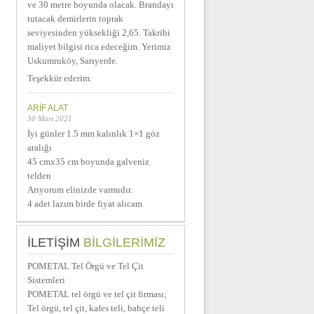
ve 30 metre boyunda olacak. Brandayı
tutacak demirlerin toprak
seviyesinden yüksekliği 2,65. Takribi
maliyet bilgisi rica edeceğim. Yerimiz
Uskumruköy, Sarıyerde.
Teşekkür ederim.
ARIF ALAT
30 Mart 2021
İyi günler 1.5 mm kalınlık 1×1 göz
aralığı
45 cmx35 cm boyunda galveniz
telden
Arıyorum elinizde varmıdır.
4 adet lazım birde fiyat alıcam
İLETIŞIM
BİLGILERIMIZ
POMETAL Tel Örgü ve Tel Çit
Sistemleri
POMETAL tel örgü ve tel çit firması;
Tel örgü, tel çit, kafes teli, bahçe teli