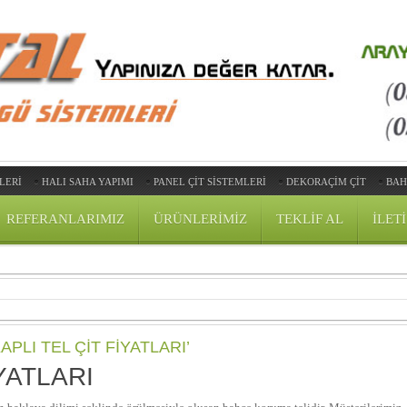
LERİ
HALI SAHA YAPIMI
PANEL ÇIT SISTEMLERI
DEKORAÇİM ÇİT
BAH
REFERANLARIMIZ
ÜRÜNLERIMIZ
TEKLIF AL
ILET
APLI TEL ÇIT FIYATLARI’
YATLARI