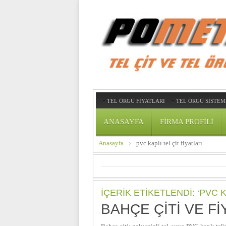
TEL ÖRGÜ FİYATLARI
TEL ÖRGÜ SİSTEM
ANASAYFA
FIRMA PROFILI
Anasayfa
pvc kaplı tel çit fiyatları
İÇERIK ETIKETLENDI: ‘PVC K
BAHÇE ÇITI VE FI