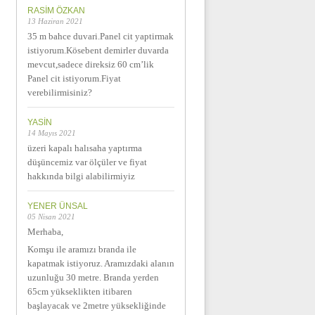
RASIM ÖZKAN
13 Haziran 2021
35 m bahce duvari.Panel cit yaptirmak
istiyorum.Kösebent demirler duvarda
mevcut,sadece direksiz 60 cm’lik
Panel cit istiyorum.Fiyat
verebilirmisiniz?
YASIN
14 Mayıs 2021
üzeri kapalı halısaha yaptırma
düşüncemiz var ölçüler ve fiyat
hakkında bilgi alabilirmiyiz
YENER ÜNSAL
05 Nisan 2021
Merhaba,
Komşu ile aramızı branda ile
kapatmak istiyoruz. Aramızdaki alanın
uzunluğu 30 metre. Branda yerden
65cm yükseklikten itibaren
başlayacak ve 2metre yüksekliğinde