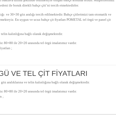
in baklava dilimi şeklinde örülmesiyle oluşan bahçe koruma telidir. Müşterilerimiz
deni ile boruk direkli bahçe çiti’ni tercih etmektedirler.
lığı ve 30×30 göz aralığı tercih edilmektedir. Bahçe çitlerimizi tam otomatik ve
 örmekteyiz. En uygun ve ucuz bahçe çit fiyatları POMETAL tel örgü ve panel çit
e telin kalınlığına bağlı olarak değişmektedir.
r. 80×80 ile 20×20 arasında tel örgü imalatımız vardır.
iyatları ;
Ü VE TEL ÇIT FIYATLARI
ı göz aralıklarına ve telin kalınlığına bağlı olarak değişmektedir.
r. 80×80 ile 20×20 arasında tel örgü imalatımız vardır.
ı ;