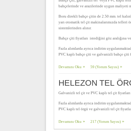
Bahçe çiti; galvanizli tel veya PVC kaplı tel
bahçelerinde ve arazilerinde uygun maliyeti ne
Boru direkli bahçe çitin de 2.50 mm. tel kalın
yarı otomatik tel çit makinalarımızda telleri
sistemlerinden alınır.
Bahçe çiti fiyatları istediğini göz aralığına v
Fazla alımlarda ayrıca indirim uygulanmaktadı
PVC kaplı bahçe çiti ve galvanizli bahçe çiti f
Devamını Oku
59 (Yorum Sayısı)
HELEZON TEL ÖRG
Galvanizli tel çit ve PVC kaplı tel çit fiyatlar
Fazla alımlarda ayrıca indirim uygulanmaktadı
PVC kaplı tel örgü ve galvanizli tel çit fiyatlar
Devamını Oku
217 (Yorum Sayısı)