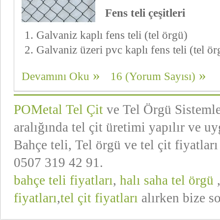
Fens teli çeşitleri
Galvaniz kaplı
fens
teli (tel örgü)
Galvaniz üzeri pvc kaplı fens teli (tel ör
Devamını Oku
16 (Yorum Sayısı)
POMetal Tel Çit
ve Tel Örgü Sistemler
aralığında tel çit üretimi yapılır ve uyg
Bahçe teli, Tel örgü ve tel çit fiyat
0507 319 42 91.
bahçe teli fiyatları
,
halı saha tel örgü
fiyatları
,
tel çit fiyatları
alırken bize s