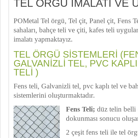
TEL ÖRGÜ IMALATI VE
POMetal Tel örgü, Tel çit, Panel çit, Fens T
sahaları, bahçe teli ve çiti, kafes teli uygul
imalatı yapmaktayız.
TEL ÖRGÜ SISTEMLERI (FEN
GALVANIZLI TEL, PVC KAPL
TELI )
Fens teli, Galvanizli tel, pvc kaplı tel ve bahç
sistemlerini oluşturmaktadır.
Fens Teli;
düz telin belli
dokunması sonucu oluşan 
2 çeşit fens teli ile tel ö