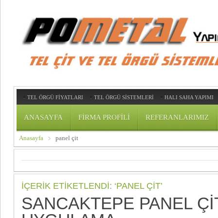
TEL ÖRGÜ FİYATLARI
TEL ÖRGÜ SİSTEMLERİ
HALI SAHA YAPIMI
ANASAYFA
FIRMA PROFILI
REFERANLARIMIZ
Anasayfa
panel çit
İÇERIK ETIKETLENDI: ‘PANEL ÇIT’
SANCAKTEPE PANEL ÇIT