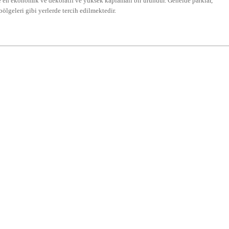
nde en ekonomik ve dekoratif ve yüksek kaplamalı bir üründür. Genelde parklar,
i bölgeleri gibi yerlerde tercih edilmektedir.