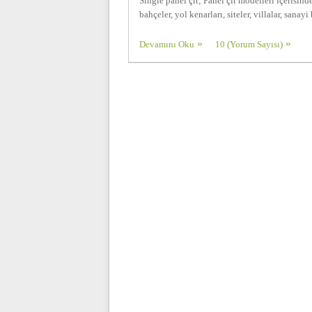
Single panel çit; Panel çit modelleri içerisi
bahçeler, yol kenarları, siteler, villalar, sanay
Devamını Oku
10 (Yorum Sayısı)