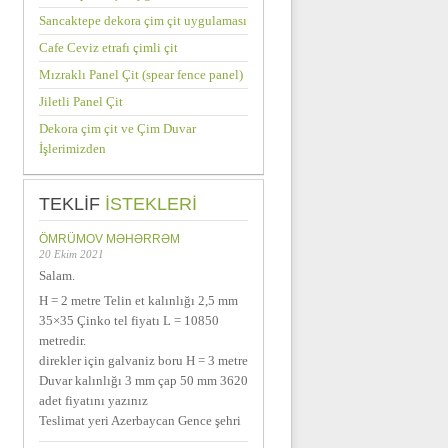
Sancaktepe dekora çim çit uygulaması
Cafe Ceviz etrafı çimli çit
Mızraklı Panel Çit (spear fence panel)
Jiletli Panel Çit
Dekora çim çit ve Çim Duvar
İşlerimizden
TEKLIF
ISTEKLERI
ÖMRÜMOV MƏHƏRRƏM
20 Ekim 2021
Salam.
H = 2 metre Telin et kalınlığı 2,5 mm
35×35 Çinko tel fiyatı L = 10850
metredir.
direkler için galvaniz boru H = 3 metre
Duvar kalınlığı 3 mm çap 50 mm 3620
adet fiyatını yazınız
Teslimat yeri Azerbaycan Gence şehri