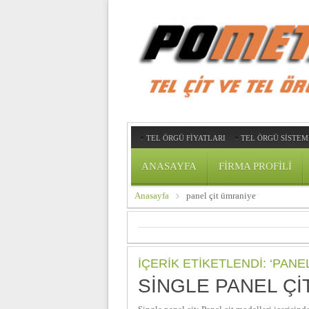
TEL ÖRGÜ FİYATLARI
TEL ÖRGÜ SİSTEM
ANASAYFA
FIRMA PROFILI
Anasayfa
panel çit ümraniye
İÇERIK ETIKETLENDI: ‘PANE
SINGLE PANEL ÇIT