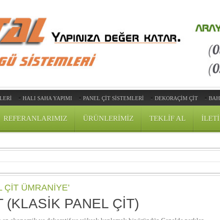
LERİ
HALI SAHA YAPIMI
PANEL ÇIT SISTEMLERI
DEKORAÇİM ÇİT
BAH
REFERANLARIMIZ
ÜRÜNLERIMIZ
TEKLIF AL
ILET
L ÇIT ÜMRANIYE’
 (KLASIK PANEL ÇIT)