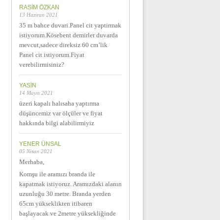
RASIM ÖZKAN
13 Haziran 2021
35 m bahce duvari.Panel cit yaptirmak
istiyorum.Kösebent demirler duvarda
mevcut,sadece direksiz 60 cm’lik
Panel cit istiyorum.Fiyat
verebilirmisiniz?
YASIN
14 Mayıs 2021
üzeri kapalı halısaha yaptırma
düşüncemiz var ölçüler ve fiyat
hakkında bilgi alabilirmiyiz
YENER ÜNSAL
05 Nisan 2021
Merhaba,
Komşu ile aramızı branda ile
kapatmak istiyoruz. Aramızdaki alanın
uzunluğu 30 metre. Branda yerden
65cm yükseklikten itibaren
başlayacak ve 2metre yüksekliğinde