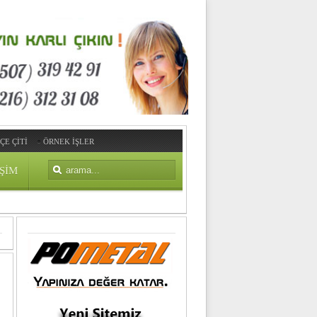
ÇE ÇİTİ
ÖRNEK İŞLER
IŞIM