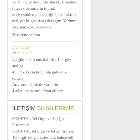
ve 30 metre boyunda olacak. Brandayı
tutacak demirlerin toprak
seviyesinden yüksekliği 2,65. Takribi
maliyet bilgisi rica edeceğim. Yerimiz
Uskumruköy, Sarıyerde.
Teşekkür ederim.
ARIF ALAT
30 Mart 2021
İyi günler 1.5 mm kalınlık 1×1 göz
aralığı
45 cmx35 cm boyunda galveniz
telden
Arıyorum elinizde varmıdır.
4 adet lazım birde fiyat alıcam
İLETIŞIM
BİLGILERIMIZ
POMETAL Tel Örgü ve Tel Çit
Sistemleri
POMETAL tel örgü ve tel çit firması;
Tel örgü, tel çit, kafes teli, bahçe teli