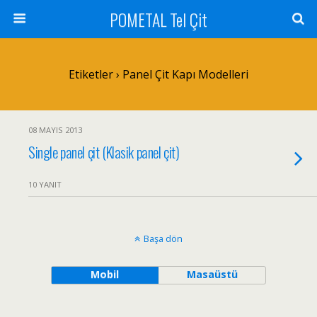
POMETAL Tel Çit
Etiketler › Panel Çit Kapı Modelleri
08 MAYIS 2013
Single panel çit (Klasik panel çit)
10 YANIT
Başa dön
Mobil
Masaüstü