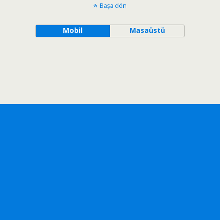
Başa dön
Mobil
Masaüstü