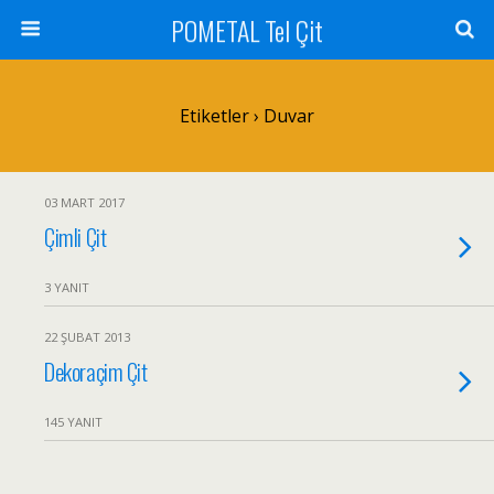
POMETAL Tel Çit
Etiketler › Duvar
03 MART 2017
Çimli Çit
3 YANIT
22 ŞUBAT 2013
Dekoraçim Çit
145 YANIT