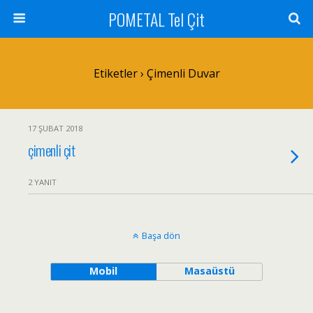
POMETAL Tel Çit
Etiketler › Çimenli Duvar
17 ŞUBAT 2018
çimenli çit
2 YANIT
Başa dön
Mobil
Masaüstü