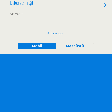
Dekoraçim Çit
145 YANIT
Başa dön
Mobil
Masaüstü