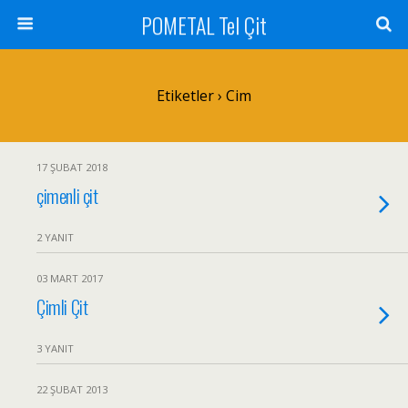
POMETAL Tel Çit
Etiketler › Cim
17 ŞUBAT 2018
çimenli çit
2 YANIT
03 MART 2017
Çimli Çit
3 YANIT
22 ŞUBAT 2013