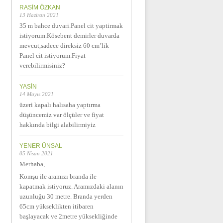
RASIM ÖZKAN
13 Haziran 2021
35 m bahce duvari.Panel cit yaptirmak
istiyorum.Kösebent demirler duvarda
mevcut,sadece direksiz 60 cm’lik
Panel cit istiyorum.Fiyat
verebilirmisiniz?
YASIN
14 Mayıs 2021
üzeri kapalı halısaha yaptırma
düşüncemiz var ölçüler ve fiyat
hakkında bilgi alabilirmiyiz
YENER ÜNSAL
05 Nisan 2021
Merhaba,
Komşu ile aramızı branda ile
kapatmak istiyoruz. Aramızdaki alanın
uzunluğu 30 metre. Branda yerden
65cm yükseklikten itibaren
başlayacak ve 2metre yüksekliğinde