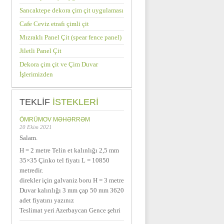
Sancaktepe dekora çim çit uygulaması
Cafe Ceviz etrafı çimli çit
Mızraklı Panel Çit (spear fence panel)
Jiletli Panel Çit
Dekora çim çit ve Çim Duvar
İşlerimizden
TEKLIF
ISTEKLERI
ÖMRÜMOV MƏHƏRRƏM
20 Ekim 2021
Salam.
H = 2 metre Telin et kalınlığı 2,5 mm
35×35 Çinko tel fiyatı L = 10850
metredir.
direkler için galvaniz boru H = 3 metre
Duvar kalınlığı 3 mm çap 50 mm 3620
adet fiyatını yazınız
Teslimat yeri Azerbaycan Gence şehri