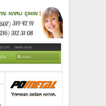
ÇE ÇİTİ
ÖRNEK İŞLER
IŞIM