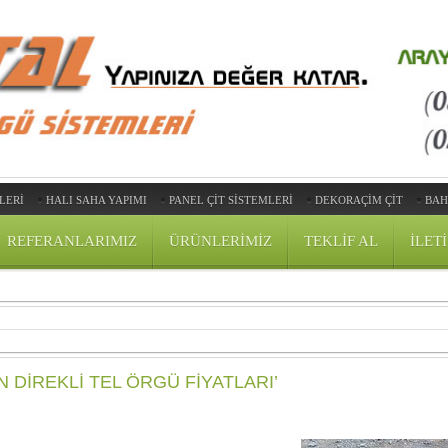
LERİ
HALI SAHA YAPIMI
PANEL ÇIT SISTEMLERI
DEKORAÇİM ÇİT
BAH
REFERANLARIMIZ
ÜRÜNLERIMIZ
TEKLIF AL
ILET
N DIREKLI TEL ÖRGÜ FIYATLARI’