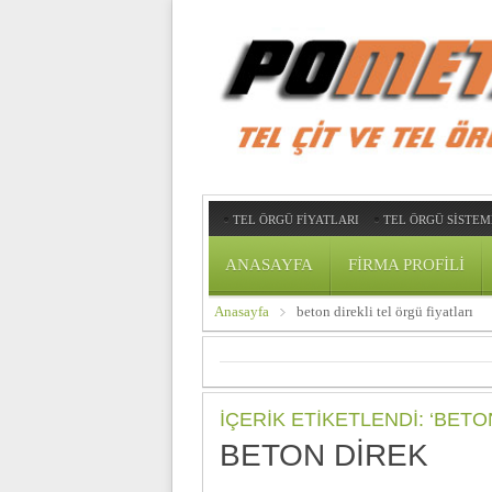
TEL ÖRGÜ FİYATLARI
TEL ÖRGÜ SİSTEM
ANASAYFA
FIRMA PROFILI
Anasayfa
beton direkli tel örgü fiyatları
İÇERIK ETIKETLENDI: ‘BETO
BETON DIREK