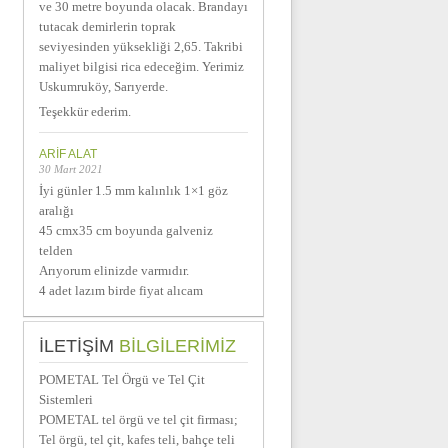
ve 30 metre boyunda olacak. Brandayı
tutacak demirlerin toprak
seviyesinden yüksekliği 2,65. Takribi
maliyet bilgisi rica edeceğim. Yerimiz
Uskumruköy, Sarıyerde.
Teşekkür ederim.
ARIF ALAT
30 Mart 2021
İyi günler 1.5 mm kalınlık 1×1 göz
aralığı
45 cmx35 cm boyunda galveniz
telden
Arıyorum elinizde varmıdır.
4 adet lazım birde fiyat alıcam
İLETIŞIM
BİLGILERIMIZ
POMETAL Tel Örgü ve Tel Çit
Sistemleri
POMETAL tel örgü ve tel çit firması;
Tel örgü, tel çit, kafes teli, bahçe teli